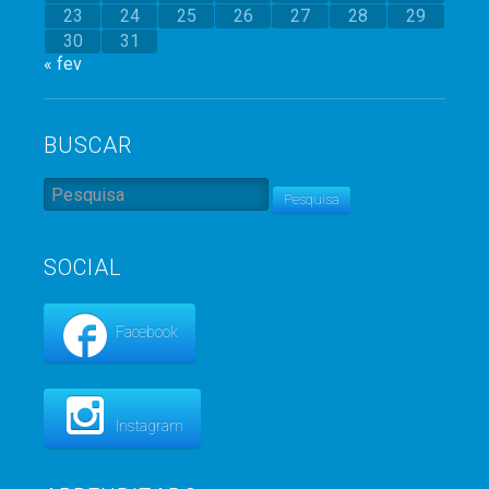
23
24
25
26
27
28
29
30
31
« fev
BUSCAR
Pesquisa
SOCIAL
Facebook
Instagram