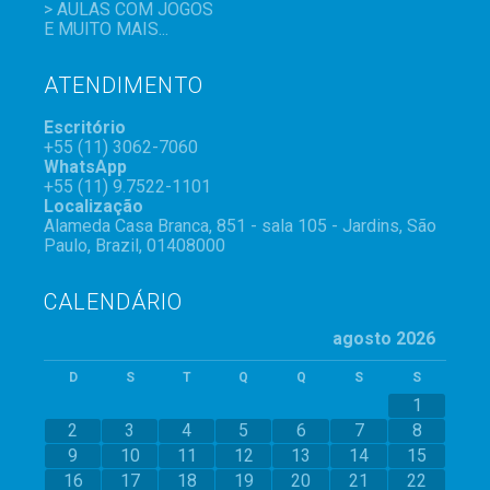
> AULAS COM JOGOS
E MUITO MAIS...
ATENDIMENTO
Escritório
+55 (11) 3062-7060
WhatsApp
+55 (11) 9.7522-1101
Localização
Alameda Casa Branca, 851 - sala 105 - Jardins, São
Paulo, Brazil, 01408000
CALENDÁRIO
agosto 2026
D
S
T
Q
Q
S
S
1
2
3
4
5
6
7
8
9
10
11
12
13
14
15
16
17
18
19
20
21
22