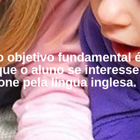
 objetivo fundamental é
ue o aluno se interesse
one pela língua inglesa.