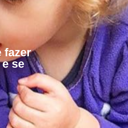
 fazer
 e se