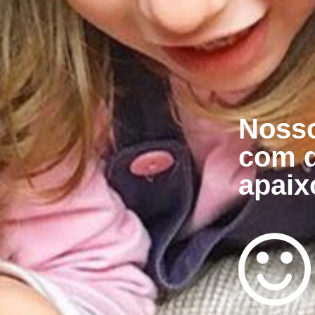
Nosso
com q
apaix